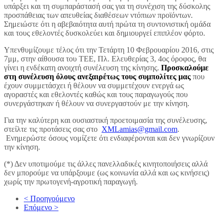
υπάρξει και τη συμπαράστασή σας για τη συνέχιση της δύσκολης
προσπάθειας των απευθείας διαθέσεων ντόπιων προϊόντων.
Σημειώστε ότι η αβεβαιότητα αυτή πρώτα τη συντονιστική ομάδα
και τους εθελοντές δυσκολεύει και δημιουργεί επιπλέον φόρτο.
Υπενθυμίζουμε τέλος ότι την Τετάρτη 10 Φεβρουαρίου 2016, στις
7μμ, στην αίθουσα του ΤΕΕ, Πλ. Ελευθερίας 3, 4ος όροφος, θα
γίνει η ενδέκατη ανοιχτή συνέλευση της κίνησης.
Προσκαλούμε
στη συνέλευση όλους ανεξαιρέτως τους συμπολίτες μας
που
έχουν συμμετάσχει ή θέλουν να συμμετέχουν ενεργά ως
αγοραστές και εθελοντές καθώς και τους παραγωγούς που
συνεργάστηκαν ή θέλουν να συνεργαστούν με την κίνηση.
Για την καλύτερη και ουσιαστική προετοιμασία της συνέλευσης,
στείλτε τις προτάσεις σας στο
XMLamias@gmail.com
.
Ενημερώστε όσους νομίζετε ότι ενδιαφέρονται και δεν γνωρίζουν
την κίνηση.
(*) Δεν υποτιμούμε τις άλλες πανελλαδικές κινητοποιήσεις αλλά
δεν μπορούμε να υπάρξουμε (ως κοινωνία αλλά και ως κινήσεις)
χωρίς την πρωτογενή-αγροτική παραγωγή.
< Προηγούμενο
Επόμενο >