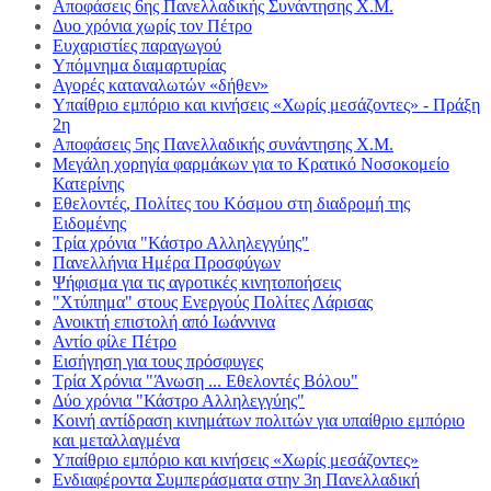
Αποφάσεις 6ης Πανελλαδικής Συνάντησης Χ.Μ.
Δυο χρόνια χωρίς τον Πέτρο
Ευχαριστίες παραγωγού
Υπόμνημα διαμαρτυρίας
Αγορές καταναλωτών «δήθεν»
Υπαίθριο εμπόριο και κινήσεις «Χωρίς μεσάζοντες» - Πράξη
2η
Αποφάσεις 5ης Πανελλαδικής συνάντησης Χ.Μ.
Μεγάλη χορηγία φαρμάκων για το Κρατικό Νοσοκομείο
Κατερίνης
Εθελοντές, Πολίτες του Κόσμου στη διαδρομή της
Ειδομένης
Τρία χρόνια "Κάστρο Αλληλεγγύης"
Πανελλήνια Ημέρα Προσφύγων
Ψήφισμα για τις αγροτικές κινητοποήσεις
"Χτύπημα" στους Ενεργούς Πολίτες Λάρισας
Ανοικτή επιστολή από Ιωάννινα
Αντίο φίλε Πέτρο
Εισήγηση για τους πρόσφυγες
Τρία Χρόνια "Άνωση ... Εθελοντές Βόλου"
Δύο χρόνια "Κάστρο Αλληλεγγύης"
Κοινή αντίδραση κινημάτων πολιτών για υπαίθριο εμπόριο
και μεταλλαγμένα
Υπαίθριο εμπόριο και κινήσεις «Χωρίς μεσάζοντες»
Ενδιαφέροντα Συμπεράσματα στην 3η Πανελλαδική