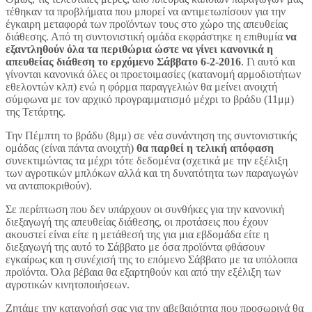
τέθηκαν τα προβλήματα που μπορεί να αντιμετωπίσουν για την
έγκαιρη μεταφορά των προϊόντων τους στο χώρο της απευθείας
διάθεσης. Από τη συντονιστική ομάδα εκφράστηκε η επιθυμία
να
εξαντληθούν όλα τα περιθώρια ώστε να γίνει κανονικά η
απευθείας διάθεση το ερχόμενο Σάββατο 6-2-2016
. Γι αυτό και
γίνονται κανονικά όλες οι προετοιμασίες (κατανομή αρμοδιοτήτων
εθελοντών κλπ) ενώ η φόρμα παραγγελιών θα μείνει ανοιχτή
σύμφωνα με τον αρχικό προγραμματισμό μέχρι το βράδυ (11μμ)
της Τετάρτης.
Την Πέμπτη το βράδυ (8μμ) σε νέα συνάντηση της συντονιστικής
ομάδας (είναι πάντα ανοιχτή)
θα παρθεί η τελική απόφαση
συνεκτιμώντας τα μέχρι τότε δεδομένα (σχετικά με την εξέλιξη
των αγροτικών μπλόκων αλλά και τη δυνατότητα των παραγωγών
να ανταποκριθούν).
Σε περίπτωση που δεν υπάρχουν οι συνθήκες για την κανονική
διεξαγωγή της απευθείας διάθεσης, οι προτάσεις που έχουν
ακουστεί είναι είτε η μετάθεσή της για μια εβδομάδα είτε η
διεξαγωγή της αυτό το Σάββατο με όσα προϊόντα φθάσουν
εγκαίρως και η συνέχισή της το επόμενο Σάββατο με τα υπόλοιπα
προϊόντα. Όλα βέβαια θα εξαρτηθούν και από την εξέλιξη των
αγροτικών κινητοποιήσεων.
Ζητάμε την κατανοήσή σας για την αβεβαιότητα που προσωρινά θα