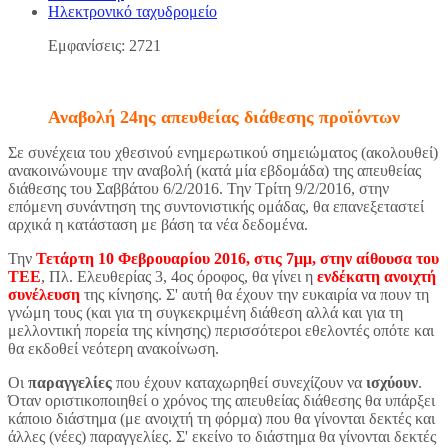
Ηλεκτρονικό ταχυδρομείο
Εμφανίσεις: 2721
Αναβολή 24ης απευθείας διάθεσης προϊόντων
Σε συνέχεια του χθεσινού ενημερωτικού σημειώματος (ακολουθεί)
ανακοινώνουμε την αναβολή (κατά μία εβδομάδα) της απευθείας
διάθεσης του Σαββάτου 6/2/2016. Την Τρίτη 9/2/2016, στην
επόμενη συνάντηση της συντονιστικής ομάδας, θα επανεξεταστεί
αρχικά η κατάσταση με βάση τα νέα δεδομένα.
Την
Τετάρτη 10 Φεβρουαρίου 2016, στις 7μμ, στην αίθουσα του
ΤΕΕ
, Πλ. Ελευθερίας 3, 4ος όροφος, θα γίνει η
ενδέκατη ανοιχτή
συνέλευση
της κίνησης. Σ' αυτή θα έχουν την ευκαιρία να πουν τη
γνώμη τους (και για τη συγκεκριμένη διάθεση αλλά και για τη
μελλοντική πορεία της κίνησης) περισσότεροι εθελοντές οπότε και
θα εκδοθεί νεότερη ανακοίνωση.
Οι
παραγγελίες
που έχουν καταχωρηθεί συνεχίζουν να
ισχύουν
.
Όταν οριστικοποιηθεί ο χρόνος της απευθείας διάθεσης θα υπάρξει
κάποιο διάστημα (με ανοιχτή τη φόρμα) που θα γίνονται δεκτές και
άλλες (νέες) παραγγελίες. Σ' εκείνο το διάστημα θα γίνονται δεκτές