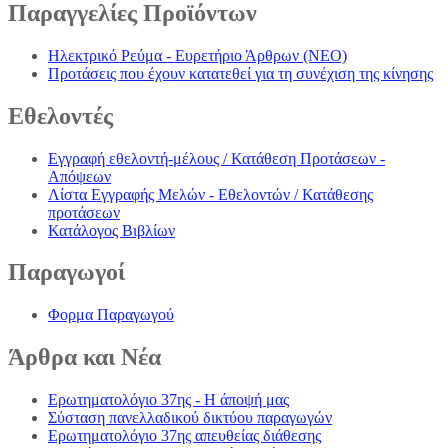
Παραγγελίες
Προϊόντων
Ηλεκτρικό Ρεύμα - Ευρετήριο Άρθρων (NEO)
Προτάσεις που έχουν κατατεθεί για τη συνέχιση της κίνησης
Εθελοντές
Εγγραφή εθελοντή-μέλους / Κατάθεση Προτάσεων -
Απόψεων
Λίστα Εγγραφής Μελών - Εθελοντών / Κατάθεσης
προτάσεων
Κατάλογος Βιβλίων
Παραγωγοί
Φορμα Παραγωγού
Άρθρα
και Νέα
Ερωτηματολόγιο 37ης - Η άποψή μας
Σύσταση πανελλαδικού δικτύου παραγωγών
Ερωτηματολόγιο 37ης απευθείας διάθεσης