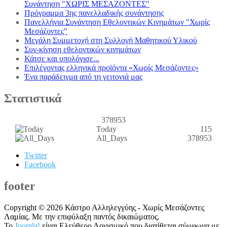
Συνάντηση "ΧΩΡΙΣ ΜΕΣΑΖΟΝΤΕΣ"
Πρόγραμμα 3ης πανελλαδικής συνάντησης
Πανελλήνια Συνάντηση Εθελοντικών Κινημάτων "Χωρίς
Μεσάζοντες"
Μεγάλη Συμμετοχή στη Συλλογή Μαθητικού Υλικού
Συν-κίνηση εθελοντικών κινημάτων
Κάτσε και υπολόγισε...
Επιλέγοντας ελληνικά προϊόντα «Χωρίς Μεσάζοντες»
Ένα παράδειγμα από τη γειτονιά μας
Στατιστικά
378953
Today
115
All_Days
378953
Twitter
Facebook
footer
Copyright © 2026 Κάστρο Αλληλεγγύης - Χωρίς Μεσάζοντες
Λαμίας. Με την επιφύλαξη παντός δικαιώματος.
Το
Joomla!
είναι Ελεύθερο Λογισμικό που διατίθεται σύμφωνα με