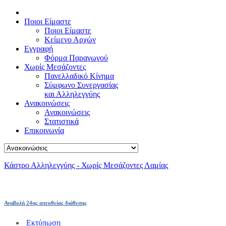
Ποιοι Είμαστε
Ποιοι Είμαστε
Κείμενο Αρχών
Εγγραφή
Φόρμα Παραγωγού
Χωρίς Μεσάζοντες
Πανελλαδικό Κίνημα
Σύμφωνο Συνεργασίας
και Αλληλεγγύης
Ανακοινώσεις
Ανακοινώσεις
Στατιστικά
Επικοινωνία
Κάστρο Αλληλεγγύης - Χωρίς Μεσάζοντες Λαμίας
Αναβολή 24ης απευθείας διάθεσης
Εκτύπωση