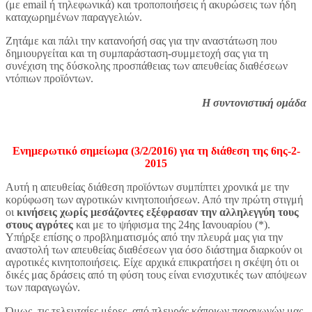
(με email ή τηλεφωνικά) και τροποποιήσεις ή ακυρώσεις των ήδη
καταχωρημένων παραγγελιών.
Ζητάμε και πάλι την κατανοήσή σας για την αναστάτωση που
δημιουργείται και τη συμπαράσταση-συμμετοχή σας για τη
συνέχιση της δύσκολης προσπάθειας των απευθείας διαθέσεων
ντόπιων προϊόντων.
Η συντονιστική ομ
άδα
Ενημερωτικό σημείωμα (3/2/2016) για τη διάθεση της 6ης-2-
2015
Αυτή η απευθείας διάθεση προϊόντων συμπίπτει χρονικά με την
κορύφωση των αγροτικών κινητοποιήσεων. Από την πρώτη στιγμή
οι
κινήσεις χωρίς μεσάζοντες εξέφρασαν την αλληλεγγύη τους
στους αγρότες
και με το ψήφισμα της 24ης Ιανουαρίου (*).
Υπήρξε επίσης ο προβληματισμός από την πλευρά μας για την
αναστολή των απευθείας διαθέσεων για όσο διάστημα διαρκούν οι
αγροτικές κινητοποιήσεις. Είχε αρχικά επικρατήσει η σκέψη ότι οι
δικές μας δράσεις από τη φύση τους είναι ενισχυτικές των απόψεων
των παραγωγών.
Όμως, τις τελευταίες μέρες, από πλευράς κάποιων παραγωγών μας